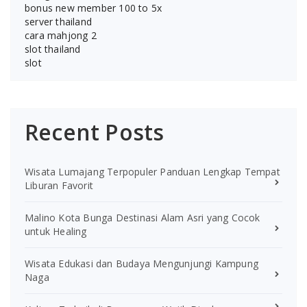
bonus new member 100 to 5x
server thailand
cara mahjong 2
slot thailand
slot
Recent Posts
Wisata Lumajang Terpopuler Panduan Lengkap Tempat
Liburan Favorit
Malino Kota Bunga Destinasi Alam Asri yang Cocok
untuk Healing
Wisata Edukasi dan Budaya Mengunjungi Kampung
Naga