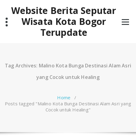
Skip
Website Berita Seputar
to
content
Wisata Kota Bogor
Terupdate
Tag Archives: Malino Kota Bunga Destinasi Alam Asri
yang Cocok untuk Healing
Home
/
Posts tagged "Malino Kota Bunga Destinasi Alam Asri yang
Cocok untuk Healing"