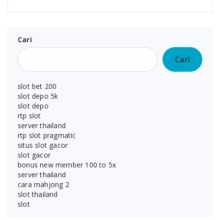
Cari
Cari
slot bet 200
slot depo 5k
slot depo
rtp slot
server thailand
rtp slot pragmatic
situs slot gacor
slot gacor
bonus new member 100 to 5x
server thailand
cara mahjong 2
slot thailand
slot