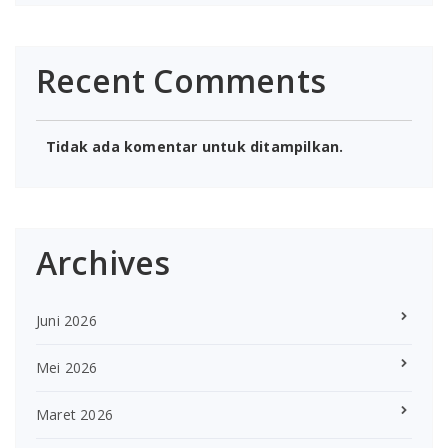
Recent Comments
Tidak ada komentar untuk ditampilkan.
Archives
Juni 2026
Mei 2026
Maret 2026