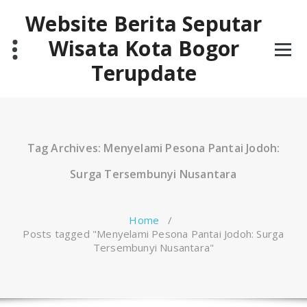
Skip
Website Berita Seputar
to
content
Wisata Kota Bogor
Terupdate
Tag Archives: Menyelami Pesona Pantai Jodoh:
Surga Tersembunyi Nusantara
Home
/
Posts tagged "Menyelami Pesona Pantai Jodoh: Surga
Tersembunyi Nusantara"