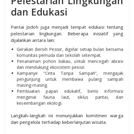
Pelestarian Lingkungan
dan Edukasi
Pantai Jodoh juga menjadi tempat edukasi tentang
pelestarian lingkungan. Beberapa inisiatif yang
dijalankan antara lain:
Gerakan Bersih Pesisir, digelar setiap bulan bersama
komunitas pemuda dan sekolah setempat.
Penanaman pohon bakau, untuk mencegah abrasi
dan mendukung ekosistem pesisir.
Kampanye “Cinta Tanpa Sampah”, mengajak
pengunjung untuk membawa pulang sampah
masing-masing.
Pembuatan papan edukatif, berisi informasi
mengenai fauna laut, siklus pantai, dan
keseimbangan ekologi.
Langkah-langkah ini menunjukkan komitmen warga
dan pengelola terhadap keberlanjutan wisata.