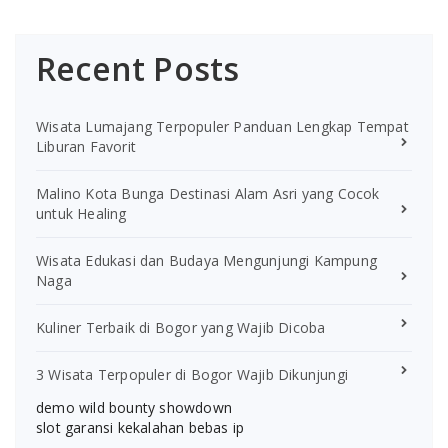
Recent Posts
Wisata Lumajang Terpopuler Panduan Lengkap Tempat
Liburan Favorit
Malino Kota Bunga Destinasi Alam Asri yang Cocok
untuk Healing
Wisata Edukasi dan Budaya Mengunjungi Kampung
Naga
Kuliner Terbaik di Bogor yang Wajib Dicoba
3 Wisata Terpopuler di Bogor Wajib Dikunjungi
demo wild bounty showdown
slot garansi kekalahan bebas ip