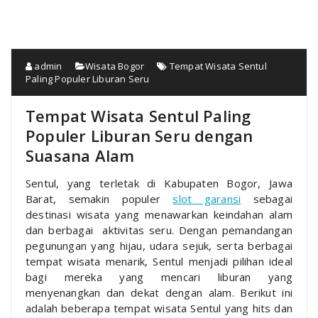
admin
Wisata Bogor
Tempat Wisata Sentul
Paling Populer Liburan Seru
Tempat Wisata Sentul Paling
Populer Liburan Seru dengan
Suasana Alam
Sentul, yang terletak di Kabupaten Bogor, Jawa
Barat, semakin populer
slot garansi
sebagai
destinasi wisata yang menawarkan keindahan alam
dan berbagai aktivitas seru. Dengan pemandangan
pegunungan yang hijau, udara sejuk, serta berbagai
tempat wisata menarik, Sentul menjadi pilihan ideal
bagi mereka yang mencari liburan yang
menyenangkan dan dekat dengan alam. Berikut ini
adalah beberapa tempat wisata Sentul yang hits dan