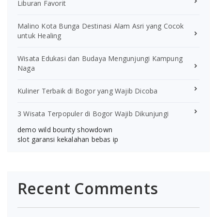
Liburan Favorit
Malino Kota Bunga Destinasi Alam Asri yang Cocok
untuk Healing
Wisata Edukasi dan Budaya Mengunjungi Kampung
Naga
Kuliner Terbaik di Bogor yang Wajib Dicoba
3 Wisata Terpopuler di Bogor Wajib Dikunjungi
demo wild bounty showdown
slot garansi kekalahan bebas ip
Recent Comments