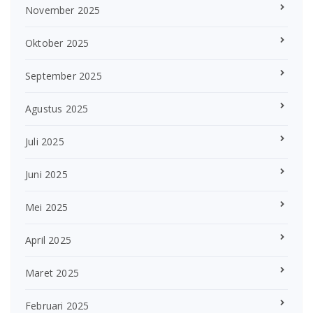
November 2025
Oktober 2025
September 2025
Agustus 2025
Juli 2025
Juni 2025
Mei 2025
April 2025
Maret 2025
Februari 2025