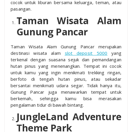
cocok untuk liburan bersama keluarga, teman, atau
pasangan.
Taman Wisata Alam
Gunung Pancar
Taman Wisata Alam Gunung Pancar merupakan
destinasi wisata alam
slot deposit 5000
yang
terkenal dengan suasana sejuk dan pemandangan
hutan pinus yang menenangkan. Tempat ini cocok
untuk kamu yang ingin menikmati trekking ringan,
berfoto di tengah hutan pinus, atau sekadar
bersantai menikmati udara segar. Tidak hanya itu,
Gunung Pancar juga menawarkan tempat untuk
berkemah, sehingga kamu bisa merasakan
pengalaman tidur di bawah bintang.
JungleLand Adventure
Theme Park