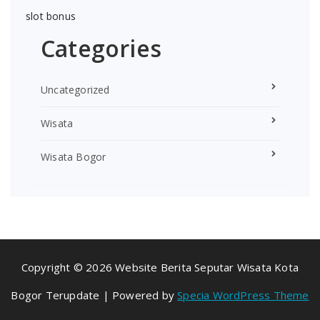
slot bonus
Categories
Uncategorized
Wisata
Wisata Bogor
Copyright © 2026 Website Berita Seputar Wisata Kota
Bogor Terupdate | Powered by
Specia WordPress Theme