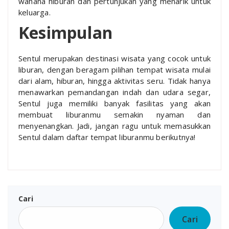
wahana hiburan dan pertunjukan yang menarik untuk
keluarga.
Kesimpulan
Sentul merupakan destinasi wisata yang cocok untuk
liburan, dengan beragam pilihan tempat wisata mulai
dari alam, hiburan, hingga aktivitas seru. Tidak hanya
menawarkan pemandangan indah dan udara segar,
Sentul juga memiliki banyak fasilitas yang akan
membuat liburanmu semakin nyaman dan
menyenangkan. Jadi, jangan ragu untuk memasukkan
Sentul dalam daftar tempat liburanmu berikutnya!
Cari
Cari