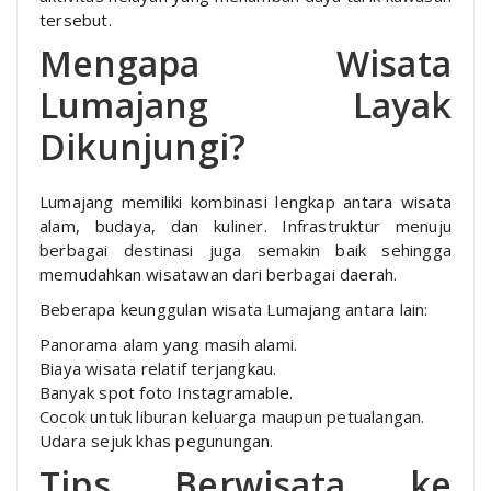
tersebut.
Mengapa Wisata
Lumajang Layak
Dikunjungi?
Lumajang memiliki kombinasi lengkap antara wisata
alam, budaya, dan kuliner. Infrastruktur menuju
berbagai destinasi juga semakin baik sehingga
memudahkan wisatawan dari berbagai daerah.
Beberapa keunggulan wisata Lumajang antara lain:
Panorama alam yang masih alami.
Biaya wisata relatif terjangkau.
Banyak spot foto Instagramable.
Cocok untuk liburan keluarga maupun petualangan.
Udara sejuk khas pegunungan.
Tips Berwisata ke