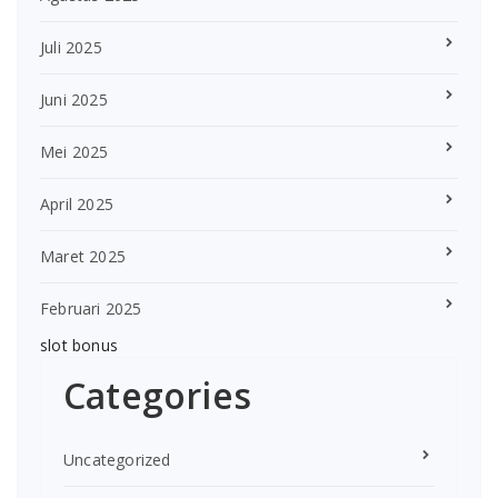
Juli 2025
Juni 2025
Mei 2025
April 2025
Maret 2025
Februari 2025
slot bonus
Categories
Uncategorized