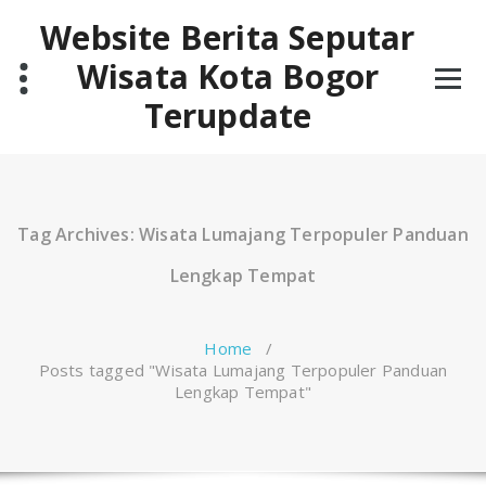
Skip
Website Berita Seputar
to
content
Wisata Kota Bogor
Terupdate
Tag Archives: Wisata Lumajang Terpopuler Panduan
Lengkap Tempat
Home
/
Posts tagged "Wisata Lumajang Terpopuler Panduan
Lengkap Tempat"