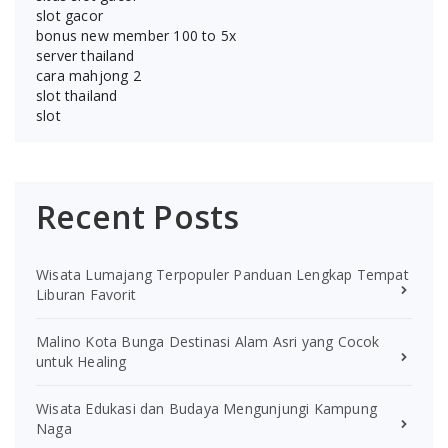
slot gacor
bonus new member 100 to 5x
server thailand
cara mahjong 2
slot thailand
slot
Recent Posts
Wisata Lumajang Terpopuler Panduan Lengkap Tempat
Liburan Favorit
Malino Kota Bunga Destinasi Alam Asri yang Cocok
untuk Healing
Wisata Edukasi dan Budaya Mengunjungi Kampung
Naga